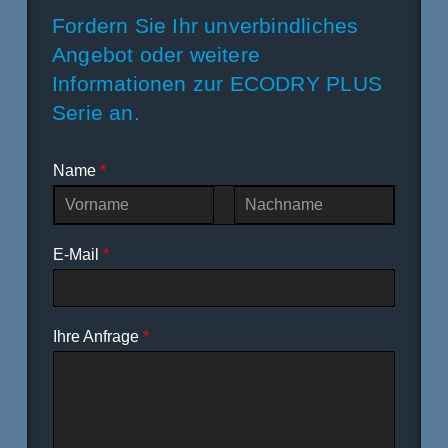
Fordern Sie Ihr unverbindliches
Angebot oder weitere
Informationen zur ECODRY PLUS
Serie an.
Name
*
V
N
o
a
E-Mail
*
r
c
n
h
a
n
m
a
e
m
Ihre Anfrage
*
e